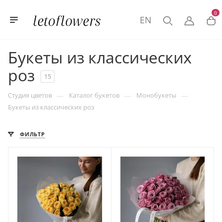
0
EN
Букеты из классических
роз
15
—
—
—
Студия цветов
Каталог букетов
Монобукеты
Букеты из классических роз
ФИЛЬТР