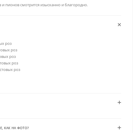
з и пионов смотрится изысканно и благородно.
ых роз
товых роз
овых роз
товых роз
устовых роз
Е, КАК НА ФОТО?