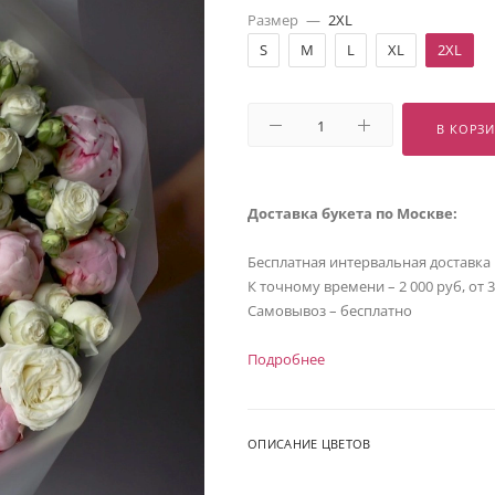
Размер
—
2XL
S
M
L
XL
2XL
В КОРЗ
Доставка букета по Москве:
Бесплатная интервальная доставка
К точному времени – 2 000 руб, от 
Самовывоз – бесплатно
Подробнее
ОПИСАНИЕ ЦВЕТОВ