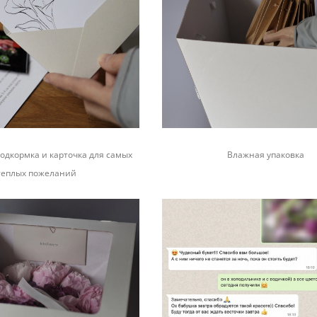
одкормка и карточка для самых
Влажная упаковка
теплых пожеланий