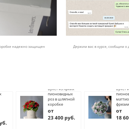
 коробке надежно защищен
Держим вас в курсе, сообщим о 
Букет из ярких
Букет 
х
пионовидных
пионов
роз в шляпной
маттио
коробке
фрези
от
от
23 400 руб.
18 60
уб.