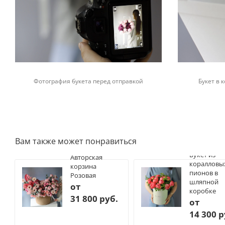
Фотография букета перед отправкой
Букет в
Вам также может понравиться
Букет из
Авторская
коралловы
корзина
пионов в
Розовая
шляпной
от
коробке
31 800 руб.
от
14 300 р