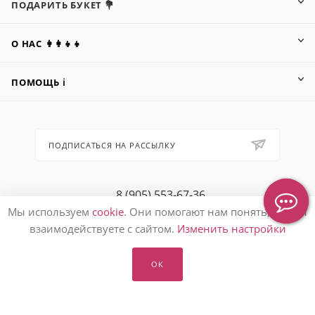
ПОДАРИТЬ БУКЕТ 💐
О НАС 👩‍👩‍👧‍👧
ПОМОЩЬ ℹ️
ПОДПИСАТЬСЯ НА РАССЫЛКУ
8 (905) 553-67-36
Мы используем
cookie
. Они помогают нам понять, как вы
hello@letoflowers.ru
взаимодействуете с сайтом.
Изменить настройки
Москва, 2-я Рыбинская, 13,
Студия цветов Leto Flowers
ОК