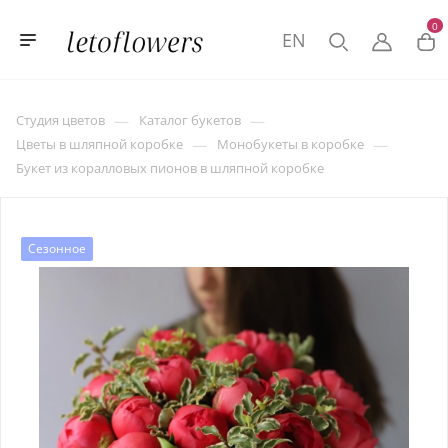
0
EN
—
—
Студия цветов
Каталог букетов
—
—
Цветы в шляпной коробке
Монобукеты в коробке
Букет из коралловых пионов в шляпной коробке
Сезонное