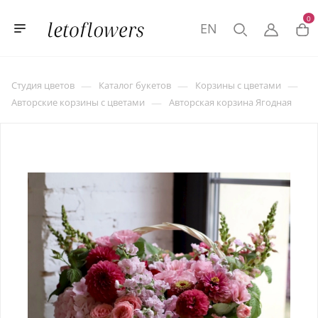
0
EN
—
—
—
Студия цветов
Каталог букетов
Корзины с цветами
—
Авторские корзины с цветами
Авторская корзина Ягодная