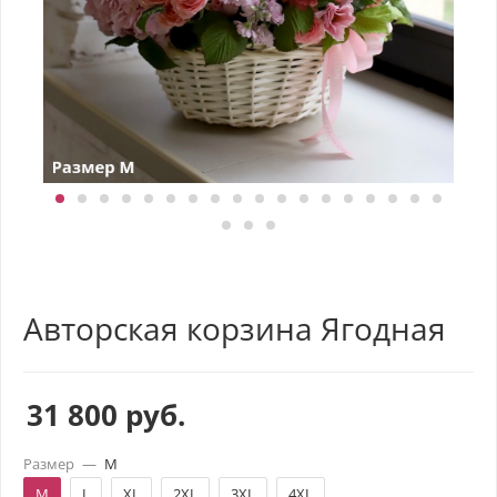
Авторская корзина Ягодная
31 800
руб.
Размер
—
M
M
L
XL
2XL
3XL
4XL