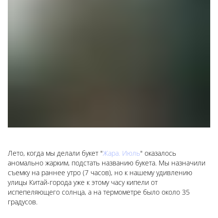
Лето, когда мы делали букет "
Жара. Июль
" оказалось
аномально жарким, подстать названию букета. Мы назначили
съемку на раннее утро (7 часов), но к нашему удивлению
улицы Китай-города уже к этому часу кипели от
испепеляющего солнца, а на термометре было около 35
градусов.