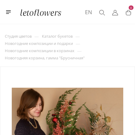
0
EN
—
—
Студия цветов
Каталог букетов
—
Новогодние композиции и подарки
—
Новогодние композиции в корзинах
Новогодняя корзина, гамма "Брусничная"