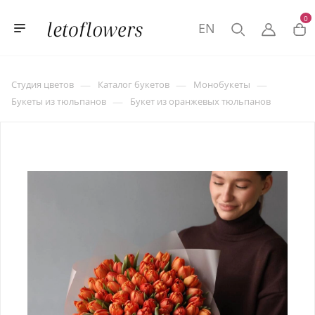
0
EN
—
—
—
Студия цветов
Каталог букетов
Монобукеты
—
Букеты из тюльпанов
Букет из оранжевых тюльпанов