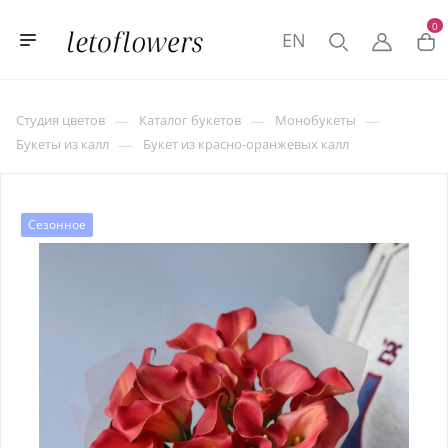
0
EN
—
—
—
Студия цветов
Каталог букетов
Монобукеты
—
Букеты из калл
Букет из красно-оранжевых калл
Сезонное