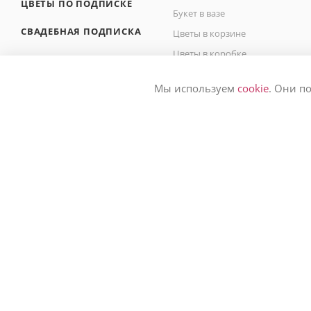
ЦВЕТЫ ПО ПОДПИСКЕ
Букет в вазе
СВАДЕБНАЯ ПОДПИСКА
Цветы в корзине
Цветы в коробке
БЛОГ О ЦВЕТАХ
Букет невесты
Мы используем
cookie
. Они п
Букет на сегодня
2026 © Студия цветов Leto Flowers