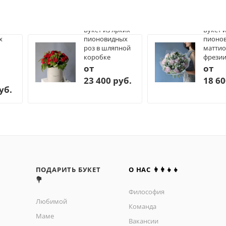
Букет из ярких
Букет 
х
пионовидных
пионов
роз в шляпной
маттио
коробке
фрези
от
от
23 400 руб.
18 60
уб.
ПОДАРИТЬ БУКЕТ
О НАС 👩‍👩‍👧‍👧
💐
Философия
Любимой
Команда
Маме
Вакансии