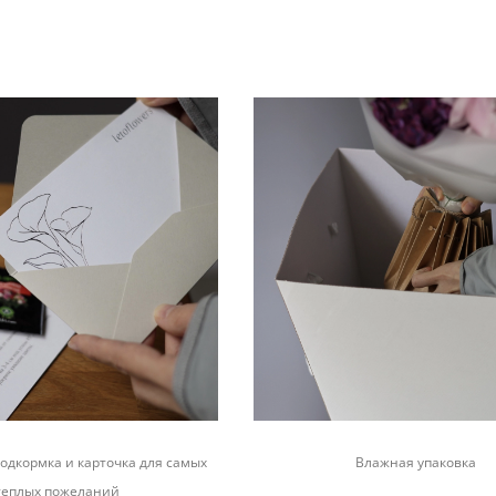
одкормка и карточка для самых
Влажная упаковка
теплых пожеланий