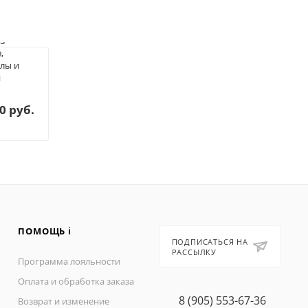
из
Букет из
Ав
,
бордовых
ко
лы и
пионов в
Ро
и
шляпной
о
коробке
31
от
0 руб.
23 800 руб.
ПОМОЩЬ ℹ️
ПОДПИСАТЬСЯ НА
РАССЫЛКУ
Программа лояльности
Оплата и обработка заказа
8 (905) 553-67-36
Возврат и изменение