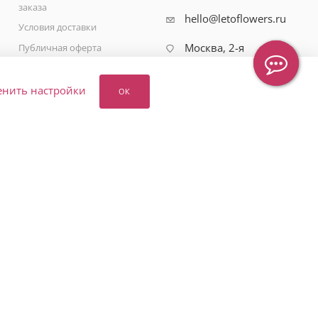
заказа
hello@letoflowers.ru
Условия доставки
Москва, 2-я
Публичная оферта
Рыбинская, 13,
Политика
Студия цветов
конфиденциальности
Leto Flowers
енить настройки
ОК
Вопрос-ответ
Карта сайта