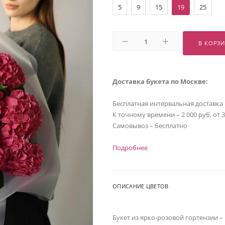
5
9
15
19
25
В КОРЗ
Доставка букета по Москве:
Бесплатная интервальная доставка
К точному времени – 2 000 руб, от 
Самовывоз – бесплатно
Подробнее
ОПИСАНИЕ ЦВЕТОВ
Букет из ярко-розовой гортензии 