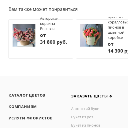
Вам также может понравиться
Букет из
Авторская
коралловы
корзина
пионов в
Розовая
шляпной
от
коробке
31 800 руб.
от
14 300 р
КАТАЛОГ ЦВЕТОВ
ЗАКАЗАТЬ ЦВЕТЫ 🌷
КОМПАНИЯМ
Авторский букет
Букет из роз
УСЛУГИ ФЛОРИСТОВ
Букет из пионов