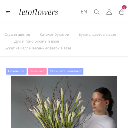
0
EN
—
—
Студия цветов
Каталог букетов
Букеты цветов в вазе
—
—
Дуо и трио букеты в вазе
Букет из калл и весенних веток в вазе
Сезонное
Новинка
Уточните наличие