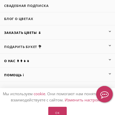
СВАДЕБНАЯ ПОДПИСКА
БЛОГ О ЦВЕТАХ
ЗАКАЗАТЬ ЦВЕТЫ 🌷
ПОДАРИТЬ БУКЕТ 💐
О НАС 👩‍👩‍👧‍👧
ПОМОЩЬ ℹ️
Мы используем
cookie
. Они помогают нам понять, как вы
ПОДПИСАТЬСЯ НА РАССЫЛКУ
взаимодействуете с сайтом.
Изменить настройки
ОК